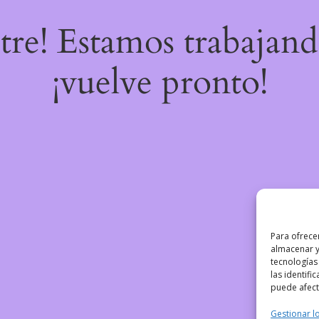
stre! Estamos trabajand
¡vuelve pronto!
Para ofrece
almacenar y
tecnologías
las identifi
puede afecta
Gestionar lo