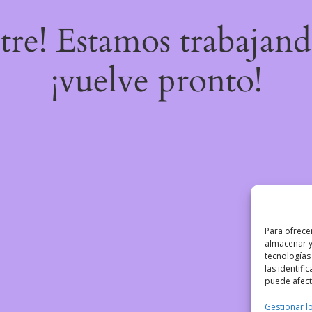
stre! Estamos trabajand
¡vuelve pronto!
Para ofrece
almacenar y
tecnologías
las identifi
puede afecta
Gestionar lo